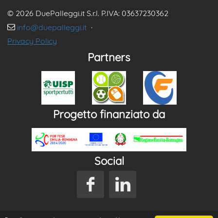
© 2026 DuePalleggi.it S.r.l. P.IVA: 03637230362
info@duepalleggi.it
·
Privacy Policy
Partners
Progetto finanziato da
Social