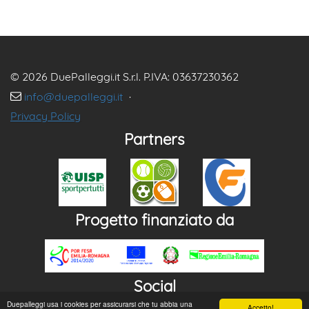
© 2026 DuePalleggi.it S.r.l. P.IVA: 03637230362
info@duepalleggi.it
·
Privacy Policy
Partners
Progetto finanziato da
Social
Duepalleggi usa i cookies per assicurarsi che tu abbia una
Accetto!