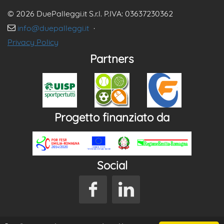
© 2026 DuePalleggi.it S.r.l. P.IVA: 03637230362
info@duepalleggi.it
·
Privacy Policy
Partners
Progetto finanziato da
Social