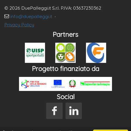
© 2026 DuePalleggi.it S.r.l. P.IVA: 03637230362
info@duepalleggi.it
·
Privacy Policy
Partners
Progetto finanziato da
Social