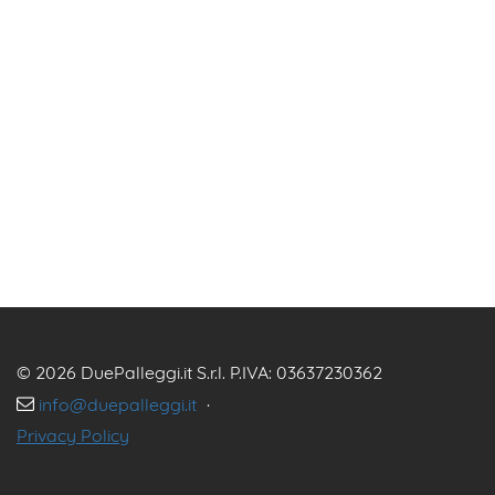
© 2026 DuePalleggi.it S.r.l. P.IVA: 03637230362
info@duepalleggi.it
·
Privacy Policy