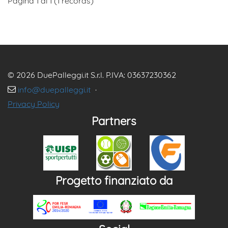
Pagina 1 di 1 (1 records)
© 2026 DuePalleggi.it S.r.l. P.IVA: 03637230362
info@duepalleggi.it
·
Privacy Policy
Partners
Progetto finanziato da