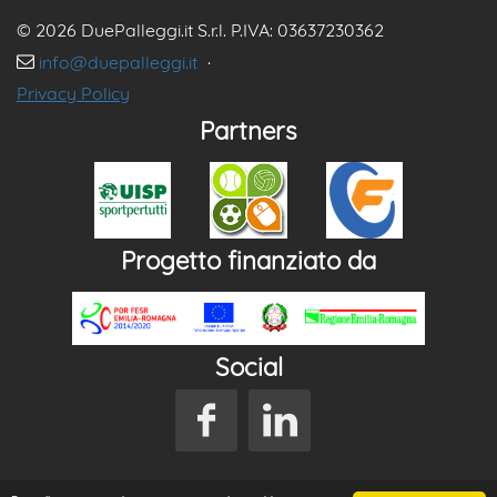
© 2026 DuePalleggi.it S.r.l. P.IVA: 03637230362
info@duepalleggi.it
·
Privacy Policy
Partners
Progetto finanziato da
Social