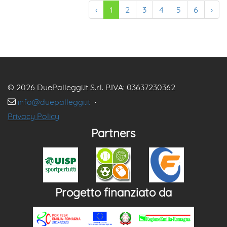
‹
1
2
3
4
5
6
›
© 2026 DuePalleggi.it S.r.l. P.IVA: 03637230362
info@duepalleggi.it
·
Privacy Policy
Partners
Progetto finanziato da