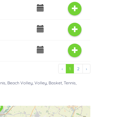
‹
1
2
›
nis, Beach Volley, Volley, Basket, Tennis,