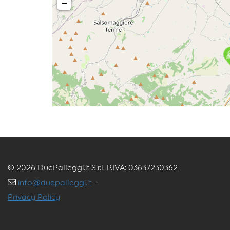
−
© 2026 DuePalleggi.it S.r.l. P.IVA: 03637230362
info@duepalleggi.it
·
Privacy Policy