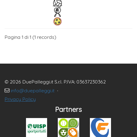
Pagina 1 di 1 (1 records)
© 2026 DuePalleggi.it S.r.l. P.IVA: 03637230362
info@duepalleggi.it
·
Privacy Policy
Partners