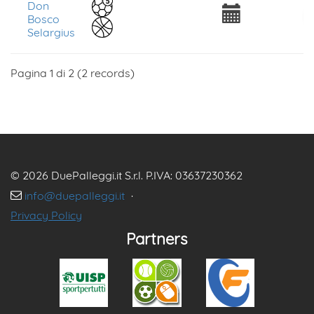
Don
Bosco
Selargius
Pagina 1 di 2 (2 records)
© 2026 DuePalleggi.it S.r.l. P.IVA: 03637230362
info@duepalleggi.it
·
Privacy Policy
Partners