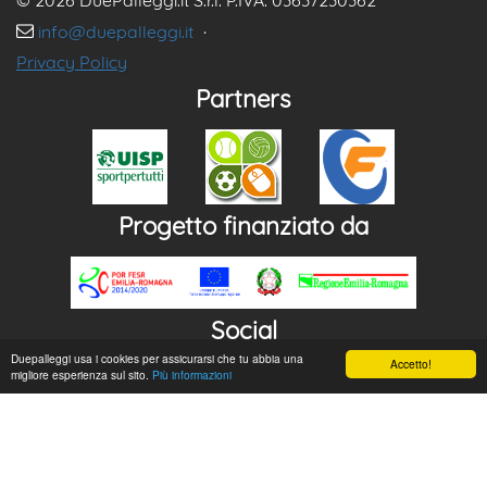
© 2026 DuePalleggi.it S.r.l. P.IVA: 03637230362
info@duepalleggi.it
·
Privacy Policy
Partners
Progetto finanziato da
Social
Duepalleggi usa i cookies per assicurarsi che tu abbia una
Accetto!
migliore esperienza sul sito.
Più informazioni