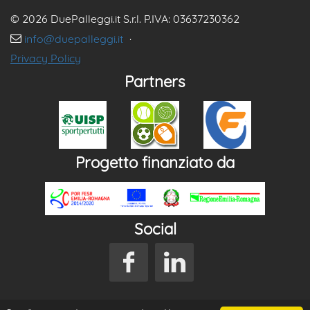
© 2026 DuePalleggi.it S.r.l. P.IVA: 03637230362
info@duepalleggi.it
·
Privacy Policy
Partners
Progetto finanziato da
Social