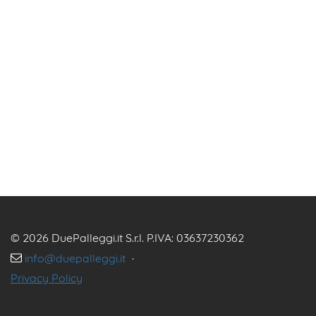
© 2026 DuePalleggi.it S.r.l. P.IVA: 03637230362
info@duepalleggi.it
·
Privacy Policy