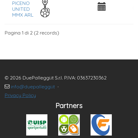
PICENO
UNITED
MMX ARL
Pagina 1 di 2 (2 records)
© 2026 DuePalleggi.it S.r.l. P.IVA: 03637230362
info@duepalleggi.it
·
Privacy Policy
Partners