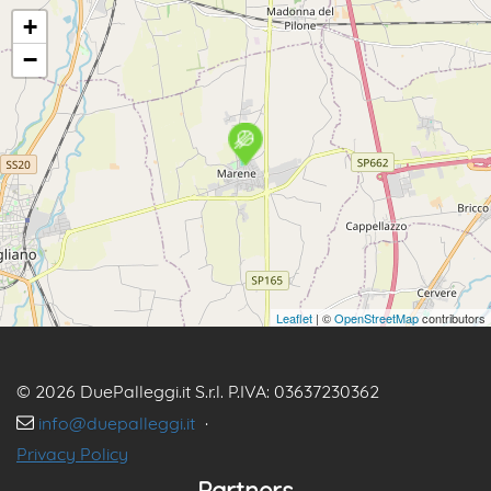
+
−
Leaflet
| ©
OpenStreetMap
contributors
© 2026 DuePalleggi.it S.r.l. P.IVA: 03637230362
info@duepalleggi.it
·
Privacy Policy