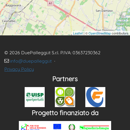
Leaflet
| ©
OpenStreetMap
contributors
© 2026 DuePalleggi.it S.r.l. P.IVA: 03637230362
info@duepalleggi.it
·
Privacy Policy
Partners
Progetto finanziato da